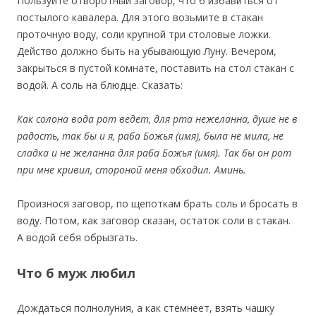
Пользуйте отворотный заговор, что б избавиться от
постылого кавалера. Для этого возьмите в стакан
проточную воду, соли крупной три столовые ложки.
Действо должно быть на убывающую Луну. Вечером,
закрыться в пустой комнате, поставить на стол стакан с
водой. А соль на блюдце. Сказать:
Как солона вода рот ведет, для рта нежеланна, душе не в
радость, так бы и я, раба Божья (имя), была не мила, не
сладка и не желанна для раба Божья (имя). Так бы он рот
при мне кривил, стороной меня обходил. Аминь.
Произнося заговор, по щепоткам брать соль и бросать в
воду. Потом, как заговор сказан, остаток соли в стакан.
А водой себя обрызгать.
Что б муж любил
Дождаться полнолуния, а как стемнеет, взять чашку