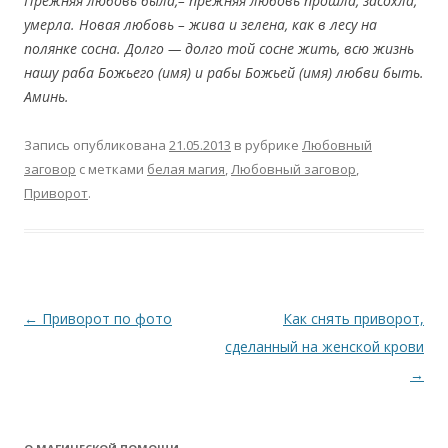
Прежняя любовь была,– прежняя любовь прошла, засохла,
умерла. Новая любовь – жива и зелена, как в лесу на
полянке сосна. Долго — долго той сосне жить, всю жизнь
нашу раба Божьего (имя) и рабы Божьей (имя) любви быть.
Аминь.
Запись опубликована
21.05.2013
в рубрике
Любовный
заговор
с метками
белая магия
,
Любовный заговор
,
Приворот
.
Навигация
←
Приворот по фото
Как снять приворот,
по
сделанный на женской крови
записям
→