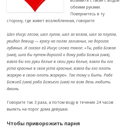
возьмите стакан с водой
обеими руками.
Повернитесь в ту
сторону, где живет возлюбленная, говорите:
Шел Иисус лесом, шел лугом, шел за возом, шел за плугом,
увидал девицу — красу на полях заливных, на дорогах
лубяных. И сказал ей Иисус слово такое: «Ты, раба Божая
(имя), шла бы путем-дорогой к дому раба Божия (имя),
взяла бы его руки белые в свои руки белые, взяла бы его
уста красные в своя уста красные, взяла бы его плоть
жаркую в свою плоть жаркую». Так тому и быть. Рабе
Божией (имя) раба Божьего (имя) по всяк день любить.
Аминь.
Говорите так 3 раза, а потом воду в течение 24 часов
вылить на порог дома девушки.
Чтобы приворожить парня