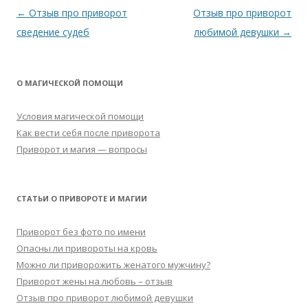
Навигация
←
Отзыв про приворот
Отзыв про приворот
по
сведение судеб
любимой девушки
→
записям
О МАГИЧЕСКОЙ ПОМОЩИ
Условия магической помощи
Как вести себя после приворота
Приворот и магия — вопросы
СТАТЬИ О ПРИВОРОТЕ И МАГИИ
Приворот без фото по имени
Опасны ли привороты на кровь
Можно ли приворожить женатого мужчину?
Приворот жены на любовь – отзыв
Отзыв про приворот любимой девушки