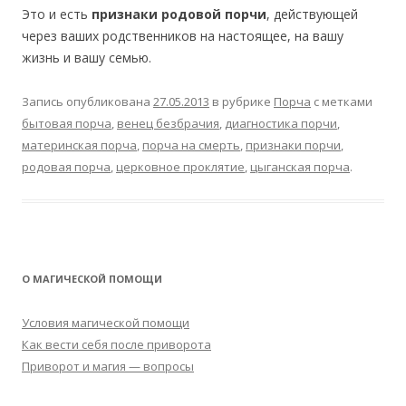
Это и есть
признаки родовой порчи
, действующей
через ваших родственников на настоящее, на вашу
жизнь и вашу семью.
Запись опубликована
27.05.2013
в рубрике
Порча
с метками
бытовая порча
,
венец безбрачия
,
диагностика порчи
,
материнская порча
,
порча на смерть
,
признаки порчи
,
родовая порча
,
церковное проклятие
,
цыганская порча
.
О МАГИЧЕСКОЙ ПОМОЩИ
Условия магической помощи
Как вести себя после приворота
Приворот и магия — вопросы