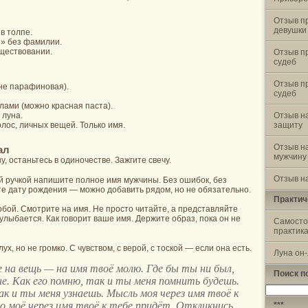
Отзыв п
девушки
в толпе.
я» без фамилии.
уществовании.
Отзыв п
судеб
Отзыв п
 не парафиновая).
судеб
лами (можно красная паста).
 луна.
Отзыв н
лос, личных вещей. Только имя.
защиту
Отзыв н
ал
мужчину
, останьтесь в одиночестве. Зажгите свечу.
Отзыв на
й ручкой напишите полное имя мужчины. Без ошибок, без
те дату рождения — можно добавить рядом, но не обязательно.
Практич
бой. Смотрите на имя. Не просто читайте, а представляйте
н улыбается. Как говорит ваше имя. Держите образ, пока он не
Самосто
практик
ух, но не громко. С чувством, с верой, с тоской — если она есть.
Луна он
е на вещь — на имя твоё молю. Где бы ты ни был,
Поиск п
не. Как его помню, так и ты меня помнить будешь.
Найти:
ак и ты меня узнаешь. Мысль моя через имя твоё к
о моё через имя твоё к тебе придёт. Откликнись,
***