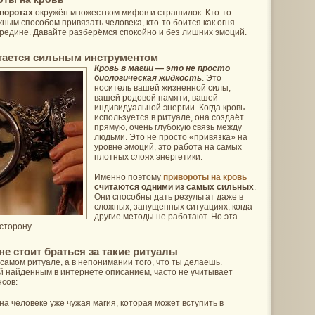
по
воротах
окружён множеством мифов и страшилок. Кто-то
имени
ным способом привязать человека, кто-то боится как огня.
середине. Давайте разберёмся спокойно и без лишних эмоций.
тается сильным инструментом
Кровь в магии — это не просто
биологическая жидкость
. Это
носитель вашей жизненной силы,
вашей родовой памяти, вашей
индивидуальной энергии. Когда кровь
используется в ритуале, она создаёт
прямую, очень глубокую связь между
людьми. Это не просто «привязка» на
уровне эмоций, это работа на самых
плотных слоях энергетики.
Именно поэтому
привороты на кровь
считаются одними из самых сильных
.
Они способны дать результат даже в
сложных, запущенных ситуациях, когда
другие методы не работают. Но эта
сторону.
е стоит браться за такие ритуалы
 самом ритуале, а в непонимании того, что ты делаешь.
й найденным в интернете описанием, часто не учитывает
сов:
 на человеке уже чужая магия, которая может вступить в