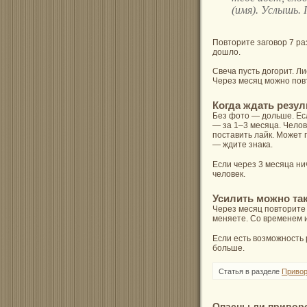
(имя). Услышь.
Повторите заговор 7 ра
дошло.
Свеча пусть догорит. Л
Через месяц можно пов
Когда ждать резул
Без фото — дольше. Есл
— за 1–3 месяца. Челов
поставить лайк. Может 
— ждите знака.
Если через 3 месяца ни
человек.
Усилить можно та
Через месяц повторите 
меняете. Со временем и
Если есть возможность 
больше.
Статья в разделе
Привор
Опасны ли привор