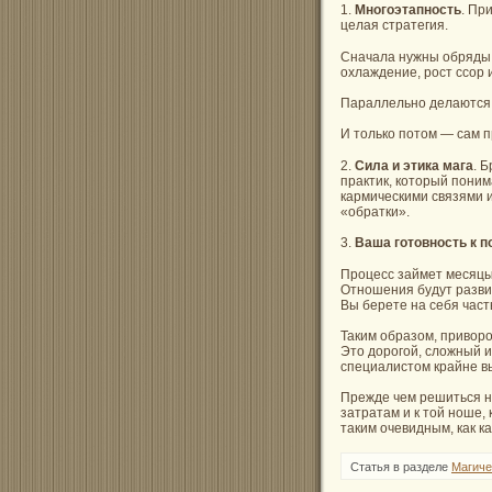
1.
Многоэтапность
. Пр
целая стратегия.
Сначала нужны обряды н
охлаждение, рост ссор 
Параллельно делаются р
И только потом — сам п
2.
Сила и этика мага
. 
практик, который поним
кармическими связями 
«обратки».
3.
Ваша готовность к 
Процесс займет месяцы,
Отношения будут развив
Вы берете на себя част
Таким образом, приворо
Это дорогой, сложный и
специалистом крайне в
Прежде чем решиться на 
затратам и к той ноше,
таким очевидным, как к
Статья в разделе
Магиче