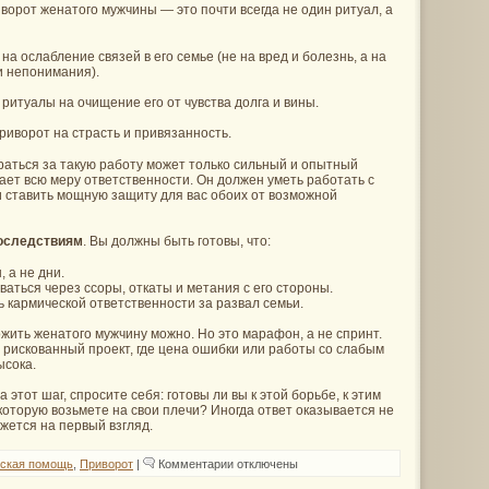
иворот женатого мужчины — это почти всегда не один ритуал, а
а ослабление связей в его семье (не на вред и болезнь, а на
и непонимания).
итуалы на очищение его от чувства долга и вины.
риворот на страсть и привязанность.
Браться за такую работу может только сильный и опытный
ает всю меру ответственности. Он должен уметь работать с
и ставить мощную защиту для вас обоих от возможной
последствиям
. Вы должны быть готовы, что:
 а не дни.
аться через ссоры, откаты и метания с его стороны.
ь кармической ответственности за развал семьи.
жить женатого мужчину можно. Но это марафон, а не спринт.
 рискованный проект, где цена ошибки или работы со слабым
ысока.
этот шаг, спросите себя: готовы ли вы к этой борьбе, к этим
 которую возьмете на свои плечи? Иногда ответ оказывается не
ажется на первый взгляд.
к
ская помощь
,
Приворот
|
Комментарии
отключены
записи
Можно