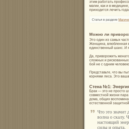
этим работать професси
магии, как и в медицин
приходится лечить года
Статья в разделе
Магиче
Можно ли приворо
Это один из самых част
Женщина, влюбленная в 
единственный шанс. И я,
Да, приворожить женато
сложных и рискованных 
бой не с одним человеко
Представьте, что вы пы
корнями леса. Это ваша
Стена №1: Энерги
Брак — это не просто ш
совместной жизни пара 
дома, общих воспоминан
естественной защитной
Что это значит 
волна о скалу. 
настоящий энер
силы и опыта.