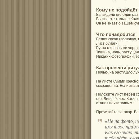
Кому не подойдёт
Вы видели его один раз 
Вы знаете только «Кол
Он не знает о вашем с
Что понадобится
Белая свеча (восковая,
Лист бумаги.
Ручка с красными черни
Тишина, ночь, растущая
Никаких фотографий, во
Как провести риту
Ночью, на растущую луну
На листе бумаги красно
сокращений. Если знае
Положите лист перед со
его. Лицо. Голос. Как о
станет почти живым.
Прочитайте заговор. Всл
«Не на фото, н
имя твоё при м
Как его знаю, т
тебе идёт, слов