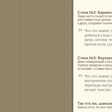
Стена №2: Кармич
Люди часто сходятся не
или совместных уроков.
к другу, создавая тыся
Что это значит
добиться ухода 
жене, потому чт
против воли суд
Стена №3: Внутре
Даже неверующий и неэ
глубоко привязан к конц
установки: «
Семью брос
Что это значит 
внутренним соп
перепады настро
мучает чувство 
Так что же, шансо
Шансы есть, но они тре