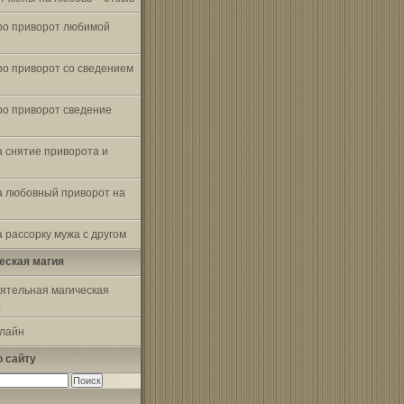
ро приворот любимой
ро приворот со сведением
ро приворот сведение
а снятие приворота и
а любовный приворот на
 рассорку мужа с другом
еская магия
ятельная магическая
а
-лайн
о сайту