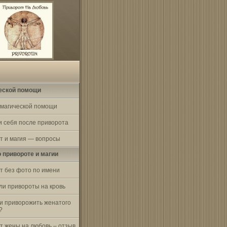
еской помощи
 магической помощи
и себя после приворота
т и магия — вопросы
о привороте и магии
т без фото по имени
ли привороты на кровь
и приворожить женатого
?
т жены на любовь – отзыв