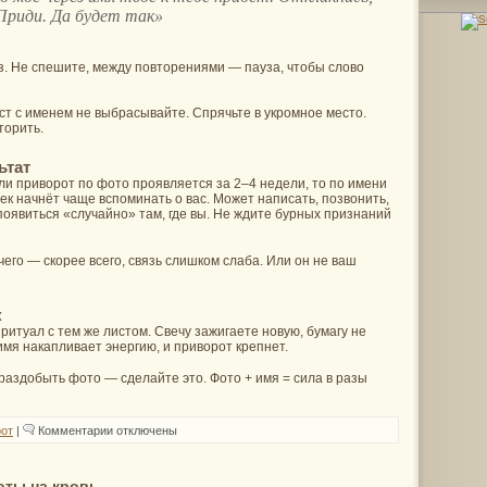
 Приди. Да будет так»
з. Не спешите, между повторениями — пауза, чтобы слово
ист с именем не выбрасывайте. Спрячьте в укромное место.
торить.
ьтат
и приворот по фото проявляется за 2–4 недели, то по имени
ек начнёт чаще вспоминать о вас. Может написать, позвонить,
появиться «случайно» там, где вы. Не ждите бурных признаний
чего — скорее всего, связь слишком слаба. Или он не ваш
к
ритуал с тем же листом. Свечу зажигаете новую, бумагу не
мя накапливает энергию, и приворот крепнет.
раздобыть фото — сделайте это. Фото + имя = сила в разы
к
от
|
Комментарии
отключены
записи
Приворот
без
фото
оты на кровь