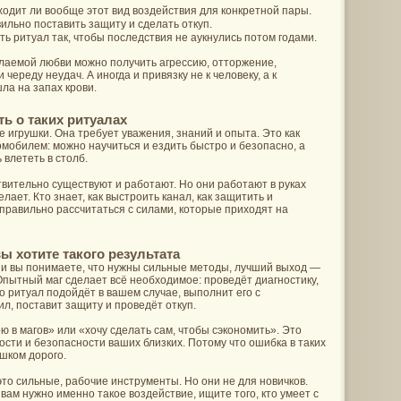
дходит ли вообще этот вид воздействия для конкретной пары.
вильно поставить защиту и сделать откуп.
ть ритуал так, чтобы последствия не аукнулись потом годами.
елаемой любви можно получить агрессию, отторжение,
череду неудач. А иногда и привязку не к человеку, а к
ла на запах крови.
ь о таких ритуалах
е игрушки. Она требует уважения, знаний и опыта. Это как
мобилем: можно научиться и ездить быстро и безопасно, а
 влететь в столб.
вительно существуют и работают. Но они работают в руках
делает. Кто знает, как выстроить канал, как защитить и
к правильно рассчитаться с силами, которые приходят на
вы хотите такого результата
 и вы понимаете, что нужны сильные методы, лучший выход —
 Опытный маг сделает всё необходимое: проведёт диагностику,
о ритуал подойдёт в вашем случае, выполнит его с
л, поставит защиту и проведёт откуп.
рю в магов» или «хочу сделать сам, чтобы сэкономить». Это
сти и безопасности ваших близких. Потому что ошибка в таких
шком дорого.
то сильные, рабочие инструменты. Но они не для новичков.
 вам нужно именно такое воздействие, ищите того, кто умеет с