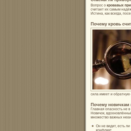
Вопрос о
кровавых при
считает их самым надёж
Истина, как всегда, по
Почему кровь счи
сила имеет и обратную 
Почему новичкам н
Главная опасность не в
Новичок, вдохновлённы
множество важных нюан
Он не видит, есть ли
конфликт.