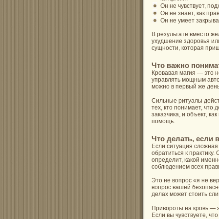
Он не чувствует, по
Он не знает, как пра
Он не умеет закрыва
В результате вместо ж
ухудшение здоровья или 
сущности, которая приш
Что важно понимат
Кровавая магия — это н
управлять мощным авто
можно в первый же день
Сильные ритуалы дейст
тех, кто понимает, что 
заказчика, и объект, ка
помощь.
Что делать, если 
Если ситуация сложная
обратиться к практику.
определит, какой именн
соблюдением всех прави
Это не вопрос «я не ве
вопрос вашей безопасно
делах может стоить сли
Привороты на кровь — э
Если вы чувствуете, что