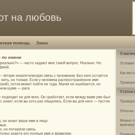
от на любовь
еская помощь
Заказ
О магич
 по имени
реально?» — часто задают мне такой вопрос. Реально. Но
Условия
афией.
Как вест
— чёткую энергетическую связь с человеком. Без него остаётся
о нить, но тонкая. Если у человека распространённое имя
Приворо
трий), поток может пойти не туда. Магия не ошибается, но
ьном шуме — риск.
Статьи 
 подходит не для всех. Он сработает, если между вами уже был
ас знает, если вы хоть раз общались. Если вы для него — пустое
Приворо
Опасны 
Можно л
, он знает ваше имя и лицо.
мужчину
мые.
з, но потеряли связь.
 точно знаете его полные имя и фамилию.
Приворо