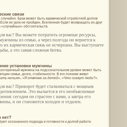
еские связи
 случайно. Брак может быть кармической отработкой долгов
 Если их урок не пройден, Вселенная будет возвращать их друг
чи «случайных» обстоятельств.
 для вас? Вы можете потратить огромные ресурсы,
мужчины из семьи, а через полгода он вернется к
о их кармическая связь не исчерпана. Вы выступаете
ьбы, а это самая сложная битва.
нние установки мужчины
зотеричный мужчина на подсознательном уровне может быть
епции семьи, долга, стабильности. В его психике живут
ать нельзя
», «
Я отвечаю за детей
», «
Что скажут люди?
».
для вас? Приворот будет сталкиваться с мощным
ротивлением. Это выльется в его необъяснимые
ения: сегодня он страстен с вами, а завтра его
вины, и он становится холоден и отдален.
в нет?
буют осознанного подхода и готовности к долгой работе.