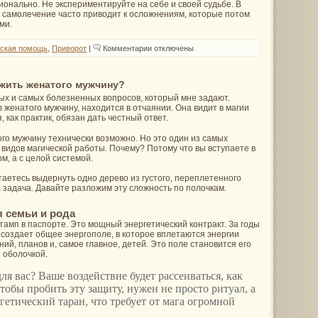
онально. Не экспериментируйте на себе и своей судьбе. В
е, самолечение часто приводит к осложнениям, которые потом
ми.
к
ская помощь
,
Приворот
|
Комментарии
отключены
записи
Опасны
ли
привороты
жить женатого мужчину?
на
ых и самых болезненных вопросов, который мне задают.
кровь
женатого мужчину, находится в отчаянии. Она видит в магии
 как практик, обязан дать честный ответ.
го мужчину технически возможно. Но это один из самых
видов магической работы. Почему? Потому что вы вступаете в
м, а с целой системой.
таетесь выдернуть одно дерево из густого, переплетенного
 задача. Давайте разложим эту сложность по полочкам.
я семьи и рода
тамп в паспорте. Это мощный энергетический контракт. За годы
создает общее энергополе, в которое вплетаются энергии
ий, планов и, самое главное, детей. Это поле становится его
 оболочкой.
для вас? Ваше воздействие будет рассеиваться, как
Чтобы пробить эту защиту, нужен не просто ритуал, а
гетический таран, что требует от мага огромной