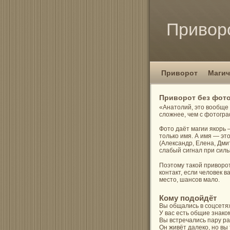
Привор
Приворот
Магич
Приворот без фото
«Анатолий, это вообще 
сложнее, чем с фотогр
Фото даёт магии якорь 
только имя. А имя — эт
(Александр, Елена, Дми
слабый сигнал при сил
Поэтому такой приворот
контакт, если человек в
место, шансов мало.
Кому подойдёт
Вы общались в соцсетях
У вас есть общие знако
Вы встречались пару ра
Он живёт далеко, но вы