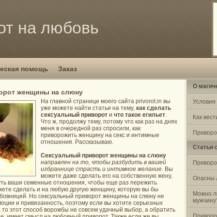
от на любовь
еская помощь
Заказ
О магич
орот женщины на слюну
На главной странице моего сайта privorot.in вы
Условия
уже можете найти статьи на тему,
как сделать
сексуальный приворот
и
что такое егильет
.
Как вест
Что ж, продолжу тему, потому что как раз на днях
меня в очередной раз спросили, как
Приворо
приворожить женщину на секс и интимные
отношения. Рассказываю.
Статьи 
Сексуальный приворот женщины на слюну
направлен на то, чтобы разбудить в вашей
Приворо
избраннице страсть и интимное желание
. Вы
можете даже сделать его на собственную жену,
Опасны 
уть ваши семенные отношения, чтобы еще раз пережить
жете сделать и на любую другую женщину, которую вы бы
Можно л
юбовницей. Но сексуальный приворот женщины на слюну не
мужчину
оции и привязанность, поэтому если вы хотите серьезных
то этот способ ворожбы не совсем удачный выбор, а обратить
Приворо
ае, имеет смысл на любовный приворот. Также если же вы