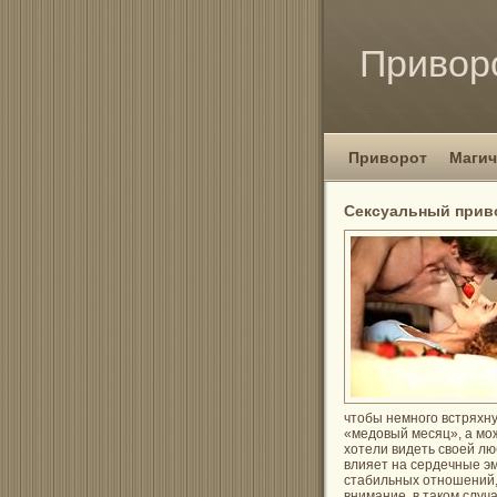
Привор
Приворот
Магич
Сексуальный прив
чтобы немного встряхн
«медовый месяц», а мо
хотели видеть своей л
влияет на сердечные эм
стабильных отношений, 
внимание, в таком случ