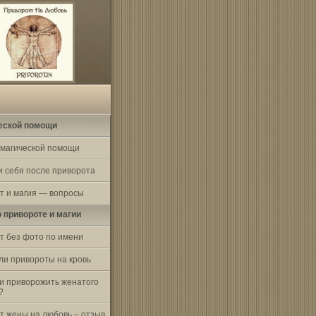
еской помощи
 магической помощи
и себя после приворота
т и магия — вопросы
о привороте и магии
т без фото по имени
ли привороты на кровь
и приворожить женатого
?
т жены на любовь – отзыв