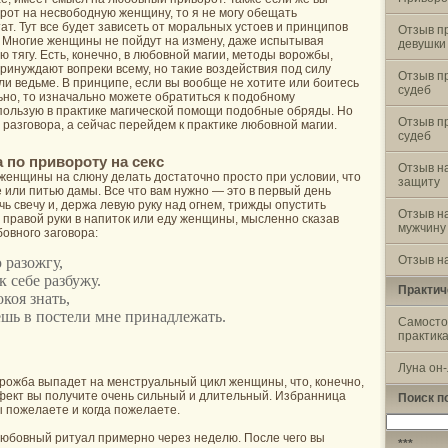
рот на несвободную женщину, то я не могу обещать
т. Тут все будет зависеть от моральных устоев и принципов
Отзыв п
 Многие женщины не пойдут на измену, даже испытывая
девушки
 тягу. Есть, конечно, в любовной магии, методы ворожбы,
ринуждают вопреки всему, но такие воздействия под силу
Отзыв п
ли ведьме. В принципе, если вы вообще не хотите или боитесь
судеб
ьно, то изначально можете обратиться к подобному
спользую в практике магической помощи подобные обряды. Но
Отзыв п
 разговора, а сейчас перейдем к практике любовной магии.
судеб
 по привороту на секс
Отзыв н
женщины на слюну делать достаточно просто при условии, что
защиту
ще или питью дамы. Все что вам нужно — это в первый день
ь свечу и, держа левую руку над огнем, трижды опустить
Отзыв н
правой руки в напиток или еду женщины, мысленно сказав
мужчину
овного заговора:
Отзыв на
 разожгу,
 себе разбужу.
Практич
коя знать,
ешь в постели мне принадлежать.
Самосто
практик
Луна он
рожба выпадет на менструальный цикл женщины, что, конечно,
ффект вы получите очень сильный и длительный. Избранница
Поиск п
ы пожелаете и когда пожелаете.
Найти:
юбовный ритуал примерно через неделю. После чего вы
***