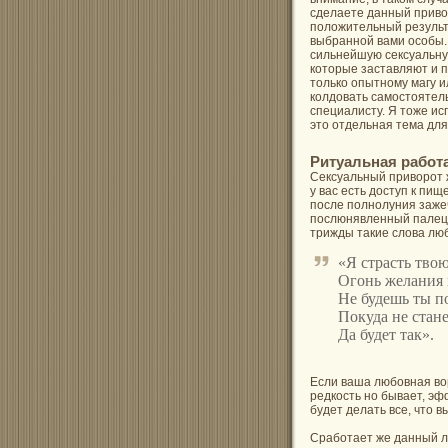
сделаете данный приво
положительный результа
выбранной вами особы.
сильнейшую сексуальную
которые заставляют и п
только опытному магу и
колдовать самостоятел
специалисту. Я тоже и
это отдельная тема для
Ритуальная работа
Сексуальный приворот 
у вас есть доступ к пи
после полнолуния зажеч
послюнявленный палец 
трижды такие слова люб
«Я страсть твою
Огонь желания к
Не будешь ты по
Покуда не стан
Да будет так».
Если ваша любовная во
редкость но бывает, э
будет делать все, что в
Сработает же данный л