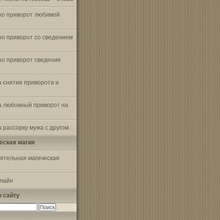
ро приворот любимой
ро приворот со сведением
ро приворот сведение
а снятие приворота и
а любовный приворот на
 рассорку мужа с другом
еская магия
ятельная магическая
а
-лайн
о сайту