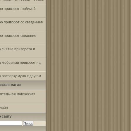
ро приворот любимой
ро приворот со сведением
ро приворот сведение
а снятие приворота и
а любовный приворот на
 рассорку мужа с другом
еская магия
ятельная магическая
а
-лайн
о сайту