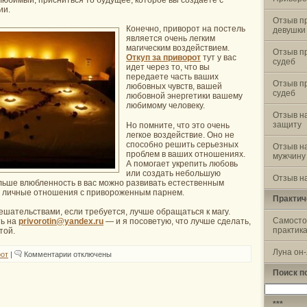
ии.
Отзыв п
Конечно, приворот на постель
девушки
является очень легким
магическим воздействием.
Отзыв п
Откуп за приворот
тут у вас
судеб
идет через то, что вы
передаете часть ваших
Отзыв п
любовных чувств, вашей
судеб
любовной энергетики вашему
любимому человеку.
Отзыв н
защиту
Но помните, что это очень
легкое воздействие. Оно не
способно решить серьезных
Отзыв н
проблем в ваших отношениях.
мужчину
А помогает укрепить любовь
или создать небольшую
Отзыв на
альше влюбленность в вас можно развивать естественным
и личные отношения с привороженным парнем.
Практич
ешательствами, если требуется, лучше обращаться к магу.
Самосто
ть на
privorotin@yandex.ru
— и я посоветую, что лучше сделать,
практик
той.
Луна он
к
от
|
Комментарии
отключены
записи
Приворот
Поиск п
на
постель
Найти:
***