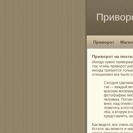
Привор
Приворот
Магич
Приворот на посте
Иногда нужно приворажи
так, чтобы приворот ра
иногда требуется толь
отношениях все было о
Сегодня сделаем
так — каждый ве
красную восковую
фотографию люби
человека. Потом
вниз, над огнем 
ложитесь в посте
лба, а вторую в 
представлять, к
Как видите, все очень 
Кстати, вы можете и че
может присниться ваш л