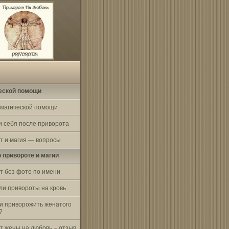
еской помощи
 магической помощи
и себя после приворота
т и магия — вопросы
о привороте и магии
т без фото по имени
ли привороты на кровь
и приворожить женатого
?
т жены на любовь – отзыв