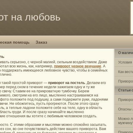
от на любовь
еская помощь
Заказ
О магич
ль
вать серьезно, с черной магией, сильным воздействием. Даже
Условия
ботал всю жизнь, как, например,
приворот черное венчание
. А
ко поддержать имеющееся любовное чувство, чтобы в семейных
Как вест
тлично.
Приворо
 такой простой приворот —
приворот на постель
. Делаем его
чер перед сном в течение недели зажигаем одну и ту же
Статьи 
 свечу. Ставим ее на прикроватную тумбочку. Берем
мого, смотрим на его лицо, мысленно настраиваемся на
 фото положите под подушку, а сами подержите руки, ладонями
Приворо
свечи. Не обожгитесь, пусть прогреются. После этого сразу
ль, а теплые ладони положите себе на тело, одну в область
Опасны 
область груди. И после сразу начинайте мысленно
акие отношения вы хотите с любимым человеком создать.
Можно л
мужчину
просто. С этими образами и мыслями можно спокойно засыпать.
рез сон, во сне почувствовать действие вашего приворота. Вам
Приворо
юбимый, присниться то будущее, которое вы создаете с