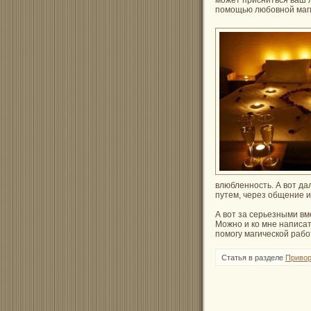
помощью любовной маг
влюбленность. А вот д
путем, через общение 
А вот за серьезными вм
Можно и ко мне написа
помогу магической рабо
Статья в разделе
Привор