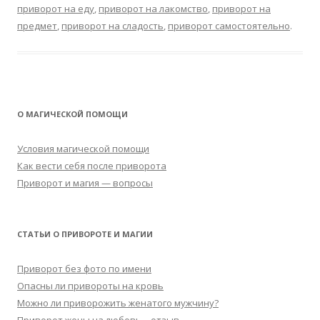
приворот на еду
,
приворот на лакомство
,
приворот на
предмет
,
приворот на сладость
,
приворот самостоятельно
.
О МАГИЧЕСКОЙ ПОМОЩИ
Условия магической помощи
Как вести себя после приворота
Приворот и магия — вопросы
СТАТЬИ О ПРИВОРОТЕ И МАГИИ
Приворот без фото по имени
Опасны ли привороты на кровь
Можно ли приворожить женатого мужчину?