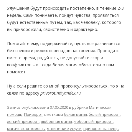
Улучшения будут происходить постепенно, в течение 2-3
недель. Сами понимаете, пойдут чувства, проявляться
будут естественным путем, так, как человеку, которого
вы приворожили, свойственно и характерно.
Помогайте ему, поддерживайте, пусть все развивается
без спешки и резких перепадов настроения. Проводите
вместе время, радуйтесь, не допускайте ссор и
конфликтов – и тогда белая магия обязательно вам
поможет.
Ну а если решите со мной проконсультироваться, то я на
связи по адресу
privorotin@yandex.ru
Запись опубликована
07.05.2020
в рубрике
Магическая
помощь
,
Приворот
с метками
белая магия
,
белый приворот
,
легкий приворот
,
любовная магия
,
любовный приворот
,
магическая помощь
,
магические услуги
,
приворот на вещь
,