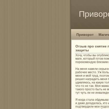
Привор
Приворот
Магич
Отзыв про снятие 
защиты
Хочу, чтобы вы опублик
маге, который готов по
порекомендую близким 
На меня навели серьезн
рабочее место. Уж боль
меня и мой труд, поэто
решил наградить меня б
удивляюсь, на какую тол
что-то не так. Моя мам
такого просто быть не м
тут чуть ли не инвалидн
Я когда стала обдумыва
и даже догадалась, кто
подтвердили мои подоз