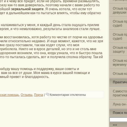
ет и к чему все придет, если не убрать. Времени размышлять,
сразу как-то вам доверилась, поэтому начали с вами работу по
Отзыв п
нейшей
зеркальной защите
. Я очень хотела, что если тот
девушки
дет в дальнейшем как-то пытаться влиять, чтобы ему обратно
Отзыв п
 налаживаться у меня, я каждый день стала ощущать прилив
судеб
нергия, и что немаловажно, результаты анализов стали лучше.
Отзыв п
ки восстановилась, хотя работу по чистке от порчи на здоровье
судеб
нчили относительно недавно. И еще момент, кажется, что не зря
е сразу поставили, так как ходят слухи, что моя
Отзыв н
иболела. Никто не в курсе деталей, но это и не столь мне
защиту
одозрения возникли, что она, когда узнала, что я быстро пошла
что-то пыталась сделать, вот и получила сполна обратку. Так ей
Отзыв н
мужчину
 забуду вашу помощь и поддержку, ваши советы и
вам за все от души. Моя мама в курсе вашей помощи и
Отзыв на
мный привет и благодарность.
Практич
Самосто
к
ская помощь
,
Отзывы
,
Порча
|
Комментарии
отключены
практик
записи
Отзыв
Луна он
про
снятие
порчи
Поиск п
на
здоровье
Найти:
и
постановку
***