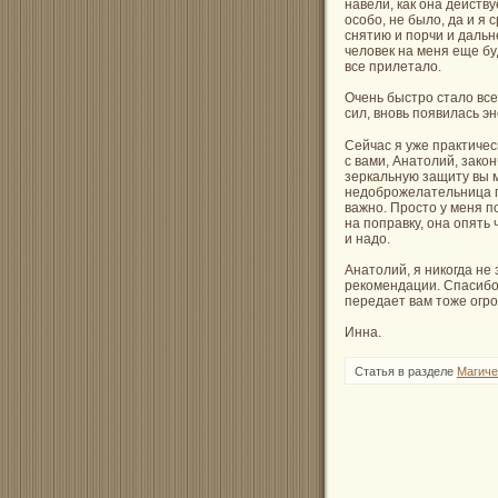
навели, как она действу
особо, не было, да и я 
снятию и порчи и даль
человек на меня еще бу
все прилетало.
Очень быстро стало все
сил, вновь появилась э
Сейчас я уже практичес
с вами, Анатолий, зако
зеркальную защиту вы мн
недоброжелательница пр
важно. Просто у меня п
на поправку, она опять 
и надо.
Анатолий, я никогда не
рекомендации. Спасибо 
передает вам тоже огро
Инна.
Статья в разделе
Магиче