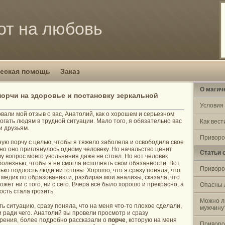
от на любовь
еская помощь
Заказ
О магич
порчи на здоровье и постановку зеркальной
Условия
овали мой отзыв о вас, Анатолий, как о хорошем и серьезном
могать людям в трудной ситуации. Мало того, я обязательно вас
Как вест
и друзьям.
Приворо
ую порчу с целью, чтобы я тяжело заболела и освободила свое
но оно приглянулось одному человеку. Но начальство ценит
Статьи 
му вопрос моего увольнения даже не стоял. Но вот человек
олезнью, чтобы я не смогла исполнять свои обязанности. Вот
Приворо
ько подлость люди ни готовы. Хорошо, что я сразу поняла, что
а медик по образованию и, разбирая мои анализы, сказала, что
ожет ни с того, ни с сего. Вчера все было хорошо и прекрасно, а
Опасны 
ость стала грозить.
Можно л
ть ситуацию, сразу поняла, что на меня что-то плохое сделали,
мужчину
 и ради чего. Анатолий вы провели просмотр и сразу
рения, более подробно рассказали о
порче
, которую на меня
Приворо