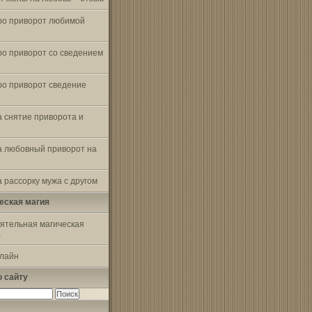
ро приворот любимой
ро приворот со сведением
ро приворот сведение
а снятие приворота и
а любовный приворот на
 рассорку мужа с другом
еская магия
ятельная магическая
а
-лайн
о сайту