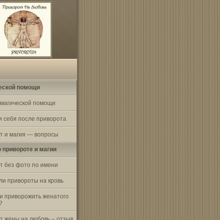
еской помощи
 магической помощи
и себя после приворота
т и магия — вопросы
о привороте и магии
т без фото по имени
ли привороты на кровь
и приворожить женатого
?
т жены на любовь – отзыв