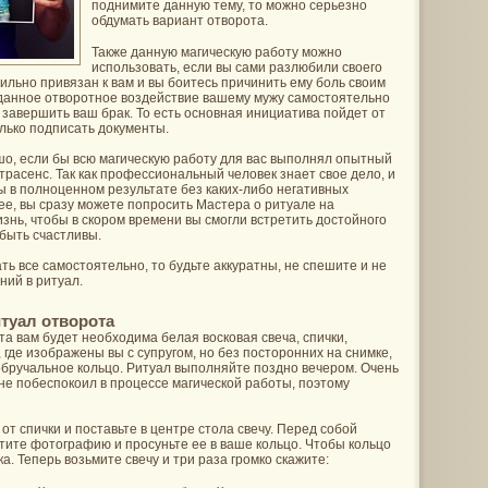
поднимите данную тему, то можно серьезно
обдумать вариант отворота.
Также данную магическую работу можно
использовать, если вы сами разлюбили своего
сильно привязан к вам и вы боитесь причинить ему боль своим
 данное отворотное воздействие вашему мужу самостоятельно
и завершить ваш брак. То есть основная инициатива пойдет от
олько подписать документы.
шо, если бы всю магическую работу для вас выполнял опытный
кстрасенс. Так как профессиональный человек знает свое дело, и
ы в полноценном результате без каких-либо негативных
ее, вы сразу можете попросить Мастера о ритуале на
знь, чтобы в скором времени вы смогли встретить достойного
 быть счастливы.
ать все самостоятельно, то будьте аккуратны, не спешите и не
ний в ритуал.
туал отворота
а вам будет необходима белая восковая свеча, спички,
где изображены вы с супругом, но без посторонних на снимке,
обручальное кольцо. Ритуал выполняйте поздно вечером. Очень
 не побеспокоил в процессе магической работы, поэтому
 от спички и поставьте в центре стола свечу. Перед собой
утите фотографию и просуньте ее в ваше кольцо. Чтобы кольцо
а. Теперь возьмите свечу и три раза громко скажите: