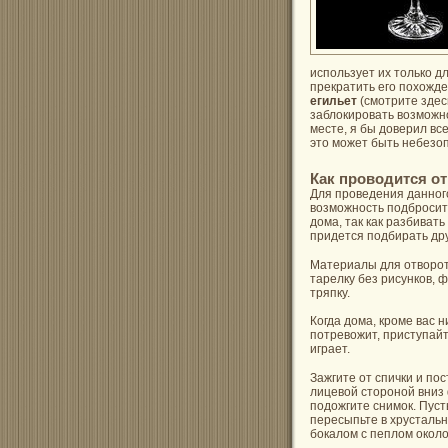
использует их только д
прекратить его похожде
егильет
(смотрите здес
заблокировать возможн
месте, я бы доверил все
это может быть небезо
Как проводится о
Для проведения данног
возможность подбросить
дома, так как разбивать
придется подбирать дру
Материалы для отворот
тарелку без рисунков, 
тряпку.
Когда дома, кроме вас н
потревожит, приступайт
играет.
Зажгите от спички и пос
лицевой стороной вниз 
подожгите снимок. Пуст
пересыпьте в хрустальн
бокалом с пеплом около