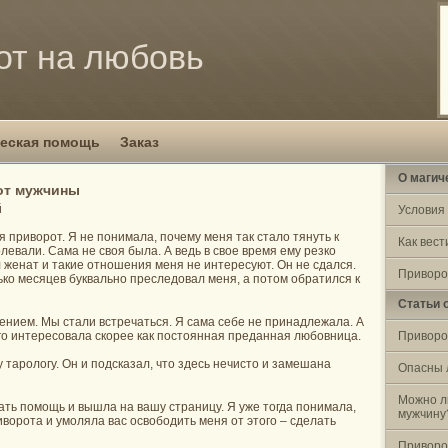
от на любовь
еская помощь
Заказ
О магич
от мужчины
й
Условия
 приворот. Я не понимала, почему меня так стало тянуть к
Как вест
левали. Сама не своя была. А ведь в свое время ему резко
ыл женат и такие отношения меня не интересуют. Он не сдался.
Приворо
ко месяцев буквально преследовал меня, а потом обратился к
Статьи 
ением. Мы стали встречаться. Я сама себе не принадлежала. А
его интересовала скорее как постоянная преданная любовница.
Приворо
 тарологу. Он и подсказал, что здесь нечисто и замешана
Опасны 
Можно л
кать помощь и вышла на вашу страницу. Я уже тогда понимала,
мужчину
иворота и умоляла вас освободить меня от этого – сделать
Приворо