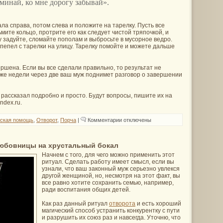
минай, ко мне дорогу забывай».
ла справа, потом слева и положите на тарелку. Пусть все
мите кольцо, протрите его как следует чистой тряпочкой, и
у задуйте, сломайте пополам и выбросьте в мусорное ведро.
 пепел с тарелки на улицу. Тарелку помойте и можете дальше
ршена. Если вы все сделали правильно, то результат не
уже недели через две ваш муж поднимет разговор о завершении
 рассказал подробно и просто. Будут вопросы, пишите их на
ndex.ru.
к
ская помощь
,
Отворот
,
Порча
|
Комментарии
отключены
записи
Отворот,
чтобы
ваш
любовницы на хрустальный бокал
муж
Начнем с того, для чего можно применить этот
сам
от
ритуал. Сделать работу имеет смысл, если вы
вас
узнали, что ваш законный муж серьезно увлекся
ушел
другой женщиной, но, несмотря на этот факт, вы
все равно хотите сохранить семью, например,
ради воспитания общих детей.
Как раз данный ритуал
отворота
и есть хороший
магический способ устранить конкурентку с пути
и разрушить их союз раз и навсегда. Уточню, что