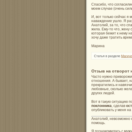
Спасибо, что согласилис
моем случае (очень сил
И, вот только сейчас я 
наваждение ушло. Я ра
Анатолий, за то, что сп
жила. Ему-то что, жену 
которая бежит к нему на
хочу даже тратить врем
Марина
Статья в разделе
Магиче
Отзыв на отворот 
Часто нужно приворожи
отношения. А бывает, н
прекратились и навязчи
любовные, сколько жела
других людей.
Вот в такую ситуацию п
поклонника
, сделав
ос
опубликовать у меня на 
Анатолий, невозможно о
помощь.
Я познакомилась с мужч