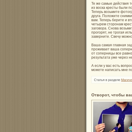
Те же самые действия 
из воска кресты были п
Теперь возьмите фотогр
друга. Положите снимки
вам. Теперь берите и в
четырем сторонам крес
заговора. Снова возьмит
прогорят, не трогая игл
заверните. Свечу можно
Ваша самая главная зад
проживает ваша соперни
от соперницы все равно
результата уже через н
А если у вас есть вопр
можете написать мне по
Статья в разделе
Магиче
Отворот, чтобы ва