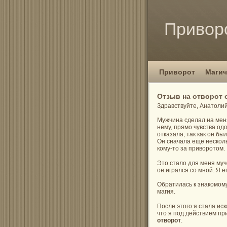
Привор
Приворот
Магич
Отзыв на отворот 
Здравствуйте, Анатоли
Мужчина сделал на меня
нему, прямо чувства одо
отказала, так как он б
Он сначала еще несколь
кому-то за приворотом.
Это стало для меня муч
он игрался со мной. Я 
Обратилась к знакомому
магия.
После этого я стала ис
что я под действием пр
отворот
.