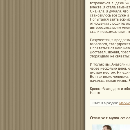
встречаться. Я даже был
вместе, я стала замеча
Сначала, я думала, что
становилось все хуже и 
Попытался взять всю мо
отношений с родителями
интересуюсь моим мнен
стали невозможными, т
Разумеется, я предложи
взбесился, стал угрожа
Спрятаться от него нево
Доставал, звонил, пресл
Угораздило же связатьс
И только вы, Анатолий,
через несколько дней, к
пустым местом. Ни едино
Вот так резко человека,
началась новая жизнь. 
Крепко благодарю и обн
Настя.
Статья в разделе
Магиче
Отворот мужа от 