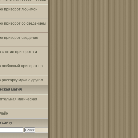
ро приворот любимой
ро приворот со сведением
ро приворот сведение
а снятие приворота и
а любовный приворот на
 рассорку мужа с другом
еская магия
ятельная магическая
а
-лайн
о сайту