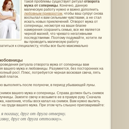
такой проблемы существует ритуал
отворота
мужа от соперницы
. Конечно, данную
магическую работу нужно и важно дополнить
любовным приворотом
, чтобы ваш супруг снова
воспылал к вам сильными чувствами, а не стал
искать новых приключений. Отворот мужа от
соперницы, несмотря на ваши благие
намерения сохранить семью, все же является
черной магией, что чревато негативными
последствиями. Поэтому подумайте, хотите ли
вы проводить магическую работу
атиться к специалисту, чтобы все было максимально
 любовницы
проведения ритуала отворота мужа от соперницы вам
я вашего мужа и любовницы. Разумеется, без посторонних на
полный рост. Плюс, потребуется черная восковая свеча, пять
вой платок.
но выполнять после полуночи, в период убывающей луны.
снимок вашего мужа и соперницы. Справа должен быть снимок
лучницы. Зажгите свечу и возьмите ее в правую руку. Сначала
жа, наклонив, чтобы воск капал на снимок. Вам нужно вылить
 на груди вашего мужа. При этом чуть слышно приговаривайте:
я погашу, друг от друга отверну.
ляну, друг от друга оттолкну».