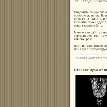
«Уходи, не вспо
Подожгите снимок снача
прогорит до пепла. Возь
оденьте на палец. Свеч
Откройте окно и сдуйте
использовать в быту.
Магическая работа заве
заставит себя ждать и 
вашего брака.
Все о ритуале отворота
мой адрес privorotin@ya
Статья в разделе
Магиче
Отворот мужа от 