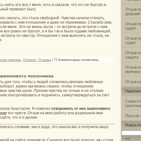
ь снять это все с меня, хоть и сказали, что это не быстро в
ьный приворот был).
Отзыв п
девушки
могу сказать, что стала свободной. Чувства начали стихать,
зорвала с ним отношения и даже не переживаю. Спасибо вам,
Отзыв п
асли меня. Это не жизнь была – от встречи до встречи с ним
судеб
он все равно не бросит, а я бы так и была годами любовницей,
 встречу по свистку. Отношения с ним выяснять не стала, не
Отзыв п
я.
судеб
Отзыв н
защиту
к
ская помощь
,
Отворот
,
Отзывы
|
Комментарии
отключены
записи
Отзыв
Отзыв н
на
мужчину
отворот
навязчивого поклонника
от
Отзыв на
ть для того, чтобы у людей сложились крепкие любовные
мужчины
аоборот, важно как можно скорее, чтобы отношения
вые чувства ушли. Причем чувства не только и не столько
Практич
ние контролировать и подчинять, самоутверждаться за счет
Самосто
практик
опала Анастасия. Я помогал
отворожить от нее навязчивого
туду
его чувств. Отзыв на мою работу она разрешила мне
Луна он
сайте, что я и делаю.
Поиск п
писать словами, как я рада, что нашла вас и получила вашу
Найти:
***
иной на сайте знакомств. Сначала все было хорошо, мы стали