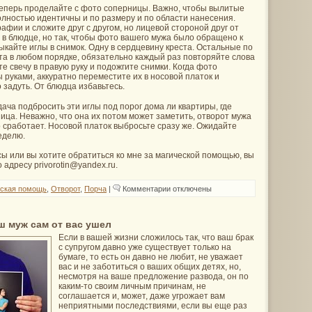
теперь проделайте с фото соперницы. Важно, чтобы вылитые
олностью идентичны и по размеру и по области нанесения.
афии и сложите друг с другом, но лицевой стороной друг от
 в блюдце, но так, чтобы фото вашего мужа было обращено к
тыкайте иглы в снимок. Одну в сердцевину креста. Остальные по
та в любом порядке, обязательно каждый раз повторяйте слова
е свечу в правую руку и подожгите снимки. Когда фото
ы руками, аккуратно переместите их в носовой платок и
 задуть. От блюдца избавьтесь.
ача подбросить эти иглы под порог дома ли квартиры, где
ца. Неважно, что она их потом может заметить, отворот мужа
 сработает. Носовой платок выбросьте сразу же. Ожидайте
еделю.
осы или вы хотите обратиться ко мне за магической помощью, вы
 адресу privorotin@yandex.ru.
к
ская помощь
,
Отворот
,
Порча
|
Комментарии
отключены
записи
Отворот
мужа
от
ш муж сам от вас ушел
соперницы
Если в вашей жизни сложилось так, что ваш брак
с супругом давно уже существует только на
бумаге, то есть он давно не любит, не уважает
вас и не заботиться о ваших общих детях, но,
несмотря на ваше предложение развода, он по
каким-то своим личным причинам, не
соглашается и, может, даже угрожает вам
неприятными последствиями, если вы еще раз