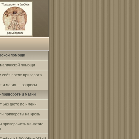
еской помощи
 магической помощи
и себя после приворота
т и магия — вопросы
о привороте и магии
т без фото по имени
ли привороты на кровь
и приворожить женатого
?
т жены на любовь – отзыв