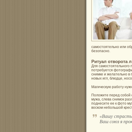
самостоятельно или обр
безопасно.
Ритуал отворота
Для самостоятельного 
потребуется фотографи
снимке и желательно в 
новых игл, блюдце, носо
Магическую работу нуж
Положите перед собой 
мужа, слева снимок раз
поднесите ее к фото му
воском небольшой крест
«Вашу страсть 
Ваш союз я прок