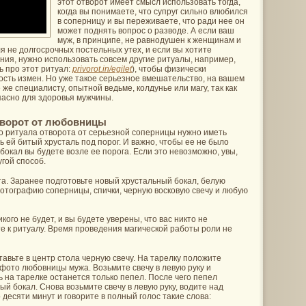
этот отворот имеет смысл использовать тогда,
когда вы понимаете, что супруг сильно влюбился
в соперницу и вы переживаете, что ради нее он
может поднять вопрос о разводе. А если ваш
муж, в принципе, не равнодушен к женщинам и
ля не долгосрочных постельных утех, и если вы хотите
ния, нужно использовать совсем другие ритуалы, например,
ь про этот ритуал:
privorot.in/egilet
), чтобы физически
ость измен. Но уже такое серьезное вмешательство, на вашем
 же специалисту, опытной ведьме, колдунье или магу, так как
пасно для здоровья мужчины.
творот от любовницы
о ритуала отворота от серьезной соперницы нужно иметь
 ей битый хрусталь под порог. И важно, чтобы ее не было
 бокал вы будете возле ее порога. Если это невозможно, увы,
гой способ.
а. Заранее подготовьте новый хрустальный бокал, белую
фотографию соперницы, спички, черную восковую свечу и любую
икого не будет, и вы будете уверены, что вас никто не
е к ритуалу. Время проведения магической работы роли не
тавьте в центр стола черную свечу. На тарелку положите
фото любовницы мужа. Возьмите свечу в левую руку и
ь на тарелке останется только пепел. После чего пепел
ый бокал. Снова возьмите свечу в левую руку, водите над
 десяти минут и говорите в полный голос такие слова: