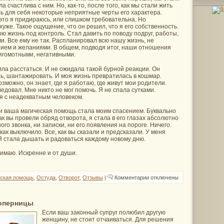
а счастлива с ним. Но, как-то, после того, как мы стали жить
ть для себя некоторые неприятные черты его характера.
 это я придираюсь, или слишком требовательна. Но
хуже. Такое ощущение, что он решил, что я его собственность.
ю жизнь под контроль. Стал давить по поводу подруг, работы,
. Все ему не так. Распланировал всю нашу жизнь, не
ием и желаниями. В общем, подводя итог, наши отношения
ягомотными, негативными.
ла расстаться. И не ожидала такой бурной реакции. Он
ть, шантажировать. И моя жизнь превратилась в кошмар.
зможно, он знает, где я работаю, где живут мои родители.
едовал. Мне никто не мог помочь. Я не спала сутками.
я с неадекватным человеком.
 и ваша магическая помощь стала моим спасением. Буквально
ак вы провели обряд отворота, я стала в его глазах абсолютно
го звонка, ни записки, ни его появления на пороге. Ничего.
 как выключило. Все, как вы сказали и предсказали. У меня
Я стала дышать и радоваться каждому новому дню.
имаю. Искренне и от души.
к
ская помощь
,
Остуда
,
Отворот
,
Отзывы
|
Комментарии
отключены
записи
Отзыв
на
отворот
соперницы
навязчивого
Если ваш законный супруг полюбил другую
поклонника
женщину, не стоит отчаиваться. Для решения