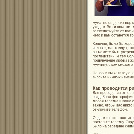
мужа, но он до сих пор 
уходом. Вот и поможет
возжелать уйти от вас 
него и вам останется т
Конечно, было бы хоро
человек, маг, колдун, э
вы можете быть уверен
последствий. И тем бол
привлечение любви в жи
мужчину, с кем сможете
Но, если вы хотите дел
вносите никаких измене
Как проводится ри
Для проведения отворот
свадебная фотография, 
любая тарелка и ваше 
важно, чтобы вас никто
отключите телефон.
Сядьте за стол, зажгите
поставьте тарелку. Скр
было на середине снимк