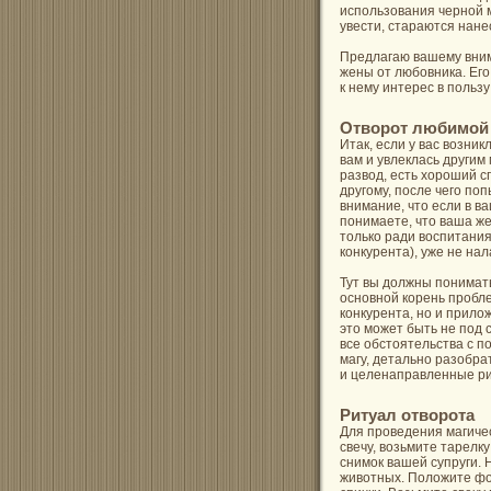
использования черной 
увести, стараются нан
Предлагаю вашему вним
жены от любовника. Его
к нему интерес в пользу
Отворот любимой
Итак, если у вас возни
вам и увлеклась другим
развод, есть хороший с
другому, после чего по
внимание, что если в в
понимаете, что ваша же
только ради воспитания
конкурента), уже не н
Тут вы должны понимать
основной корень пробле
конкурента, но и прило
это может быть не под 
все обстоятельства с 
магу, детально разобра
и целенаправленные ри
Ритуал отворота
Для проведения магиче
свечу, возьмите тарелк
снимок вашей супруги. 
животных. Положите фот