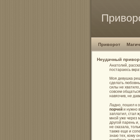
Привор
Приворот
Магич
Неудачный приворо
Анатолий, расска
постараюсь вкра
Моя девушка реш
сделать любовны
силы не хватило,
совсем общаться 
навязчив, не дав
Ладно, пошел к о
порчей
и нужно в
заплатил, стал 
мной уже через 
другой парень и,
не сказала, толь
также еще и сопе
знаю тех, кому о
ошиблась или из