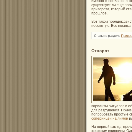
именно способ использо
существует ли еще порч
приворота, который ста
прошлое.
Вот такой порядок дейс
посоветую. Все нюансы 
Статья в разделе
Привор
Отворот
варианты ритуалов и об
для разрушения. Причем
попробовать простые с
соперницей на лимон
и
На первый взгляд, проч
жестоким влиянием. Одн