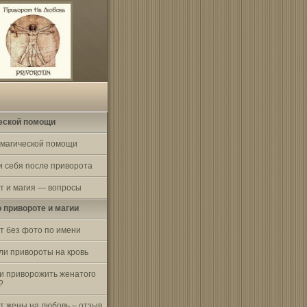
еской помощи
 магической помощи
и себя после приворота
т и магия — вопросы
о привороте и магии
т без фото по имени
ли привороты на кровь
и приворожить женатого
?
т жены на любовь – отзыв