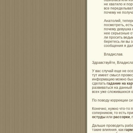
не хватило и пор
все переделывать
почему не получа
Анатолий, теперь
посмотреть, ест
почему девушка 
нее серьезные о
ли просить ведьм
беретесь ли вы 
сообщения я дал
Владислав.
Здравствуйте, Владисла
У вас случай еще не ос
тут имеет смысл провес
информацию можно было
сделать
гадание на кар
развиваться на данный 
всех уже сложившихся о
По поводу коррекции си
Конечно, нужно что-то
соперником, то есть пр
остуды
или
рассорки
,
Дальше проводить рабо
такие влияния, как
гарм