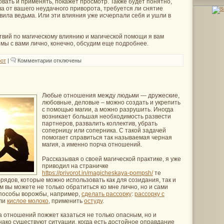
вать и применять, покажет просмотр. Также будет понятно,
а от вашего неудачного приворота, требуется ли снятие
вила ведьма. Или эти влияния уже исчерпали себя и ушли в
твий по магическому влиянию и магической помощи я вам
мы с вами лично, конечно, обсудим еще подробнее.
к
от
|
Комментарии
отключены
записи
Неудачный
приворот
–
что
Любые отношения между людьми — дружеские,
делать?
любовные, деловые – можно создать и укрепить
с помощью магии, а можно разрушить. Иногда
возникает большая необходимость развести
партнеров, развалить коллектив, убрать
соперницу или соперника. С такой задачей
помогает справиться так называемая черная
магия, а именно порча отношений.
Рассказывая о своей магической практике, я уже
приводил на страничке
https://privorot.in/magicheskaya-pompsh/
те
рядов, которые можно использовать как для созидания, так и
 вы можете не только обратиться ко мне лично, но и сами
пособы ворожбы, например,
сделать рассорку
:
рассорку с
ли
кислое молоко
, применить
остуду
.
а отношений пожжет казаться не только опасным, но и
ако существуют ситуации, когда есть достойное оправдание