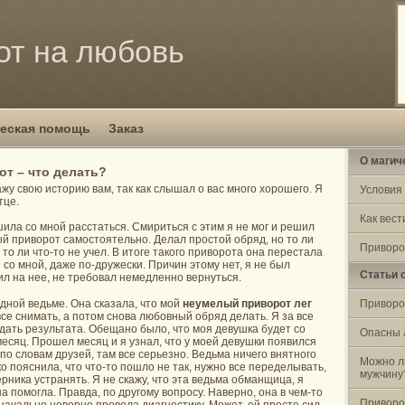
от на любовь
еская помощь
Заказ
О магич
т – что делать?
жу свою историю вам, так как слышал о вас много хорошего. Я
Условия
тце.
Как вест
ила со мной расстаться. Смириться с этим я не мог и решил
й приворот самостоятельно. Делал простой обряд, но то ли
Приворо
 то ли что-то не учел. В итоге такого приворота она перестала
со мной, даже по-дружески. Причин этому нет, я не был
Статьи 
ил на нее, не требовал немедленно вернуться.
дной ведьме. Она сказала, что мой
неумелый приворот лег
Приворо
се снимать, а потом снова любовный обряд делать. Я за все
ждать результата. Обещано было, что моя девушка будет со
Опасны 
месяц. Прошел месяц и я узнал, что у моей девушки появился
 по словам друзей, там все серьезно. Ведьма ничего внятного
Можно л
ко пояснила, что что-то пошло не так, нужно все переделывать,
мужчину
рника устранять. Я не скажу, что эта ведьма обманщица, я
на помогла. Правда, по другому вопросу. Наверно, она в чем-то
Приворо
начально неверно провела диагностику. Может, ей просто сил