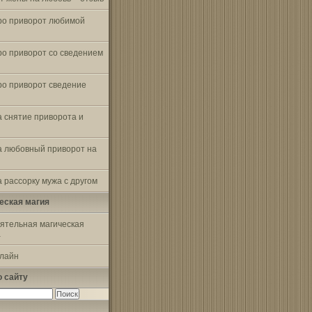
ро приворот любимой
ро приворот со сведением
ро приворот сведение
а снятие приворота и
а любовный приворот на
 рассорку мужа с другом
еская магия
ятельная магическая
а
-лайн
о сайту