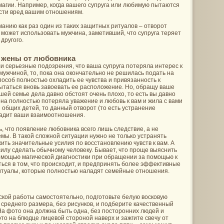
магии. Например, когда вашего супруга или любимую пытаются
ести вред вашим отношениям.
анию как раз один из таких защитных ритуалов – отворот
 может использовать мужчина, заметивший, что супруга теряет
 другого.
 жены от любовника
кли серьезные подозрения, что ваша супруга потеряла интерес к
 мужчиной, то, пока она окончательно не решилась подать на
пособ полностью охладить ее чувства и привязанность к
пытаться вновь завоевать ее расположение. Но, обращу ваше
ашей семье дела давно обстоят очень плохо, то есть вы давно
на полностью потеряла уважение и любовь к вам и жила с вами
 общих детей, то данный отворот (то есть устранение
аладит ваши взаимоотношения.
, что появление любовника всего лишь следствие, а не
мы. В такой сложной ситуации нужно не только устранять
жить значительные усилия по восстановлению чувств к вам. А
силу сделать обычному человеку. Бывает, что проще выяснить
помощью магической диагностики при обращении за помощью к
ться в том, что происходит, и предпринять более эффективные
туалы, которые полностью наладят семейные отношения.
ской работы самостоятельно, подготовьте белую восковую
у среднего размера, без рисунков, и подберите качественный
На фото она должна быть одна, без посторонних людей и
о на блюдце лицевой стороной наверх и зажгите свечу от