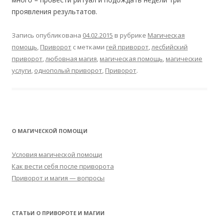
проявления результатов.
Запись опубликована
04.02.2015
в рубрике
Магическая
помощь
,
Приворот
с метками
гей приворот
,
лесбийский
приворот
,
любовная магия
,
магическая помощь
,
магические
услуги
,
однополый приворот
,
Приворот
.
О МАГИЧЕСКОЙ ПОМОЩИ
Условия магической помощи
Как вести себя после приворота
Приворот и магия — вопросы
СТАТЬИ О ПРИВОРОТЕ И МАГИИ