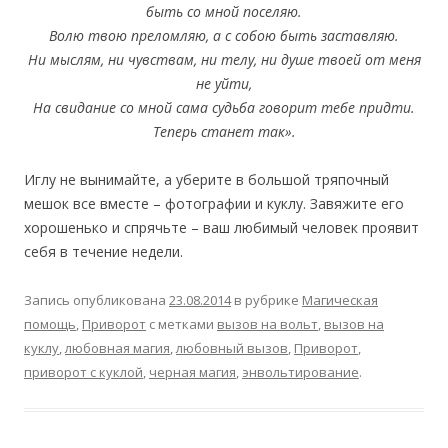
быть со мной поселяю.
Волю твою преломляю, а с собою быть заставляю.
Ни мыслям, ни чувствам, ни телу, ни душе твоей от меня
не уйти,
На свидание со мной сама судьба говорит тебе придти.
Теперь станет так».
Иглу не вынимайте, а уберите в большой тряпочный
мешок все вместе – фотографии и куклу. Завяжите его
хорошенько и спрячьте – ваш любимый человек проявит
себя в течение недели.
Запись опубликована
23.08.2014
в рубрике
Магическая
помощь
,
Приворот
с метками
вызов на вольт
,
вызов на
куклу
,
любовная магия
,
любовный вызов
,
Приворот
,
приворот с куклой
,
черная магия
,
энвольтирование
.