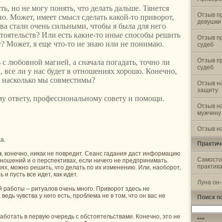
ть, но не могу понять, что делать дальше. Тянется
Отзыв п
но. Может, имеет смысл сделать какой-то приворот,
девушки
ва стали очень сильными, чтобы я была для него
стоятельств? Или есть какие-то иные способы решить
Отзыв п
? Может, я еще что-то не знаю или не понимаю.
судеб
Отзыв п
с любовной магией, а сначала погадать, точно ли
судеб
, все ли у нас будет в отношениях хорошо. Конечно,
о насколько мы совместимы?
Отзыв н
защиту
му ответу, профессиональному совету и помощи.
Отзыв н
мужчину
Отзыв на
а.
Практич
о
, конечно, никак не повредит. Сеанс гадания даст информацию
Самосто
ношений и о перспективах, если ничего не предпринимать.
практик
ях, можно решить, что делать по их изменению. Или, наоборот,
 и пусть все идет, как идет.
Луна он
й работы – ритуалов очень много. Приворот здесь не
ведь чувства у него есть, проблема не в том, что он вас не
Поиск п
Найти:
работать в первую очередь с обстоятельствами. Конечно, это не
***