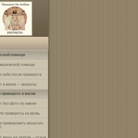
еской помощи
 магической помощи
и себя после приворота
т и магия — вопросы
о привороте и магии
т без фото по имени
ли привороты на кровь
и приворожить женатого
?
т жены на любовь – отзыв