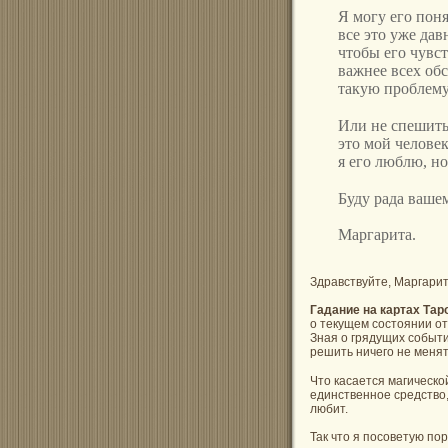
Я могу его поня
все это уже дав
чтобы его чувст
важнее всех об
такую проблему
Или не спешить 
это мой человек
я его люблю, н
Буду рада ваше
Маргарита.
Здравствуйте, Маргарит
Гадание на картах Тар
о текущем состоянии от
Зная о грядущих событи
решить ничего не менять
Что касается магическо
единственное средство, 
любит.
Так что я посоветую по