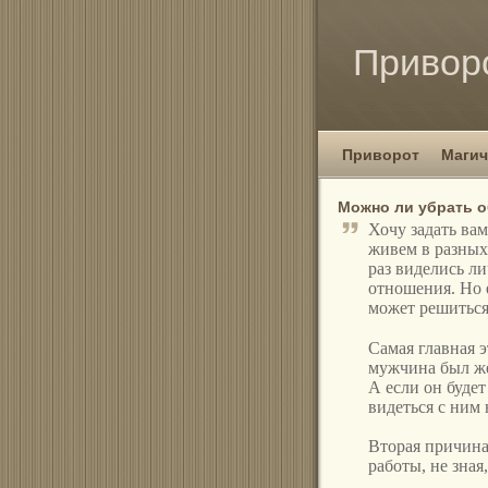
Привор
Приворот
Магич
Можно ли убрать 
Хочу задать ва
живем в разных
раз виделись ли
отношения. Но 
может решиться
Самая главная э
мужчина был жен
А если он будет
видеться с ним 
Вторая причина,
работы, не зная,