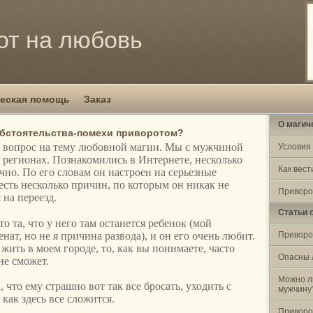
от на любовь
еская помощь
Заказ
О магич
обстоятельства-помехи приворотом?
м вопрос на тему любовной магии. Мы с мужчиной
Условия
 регионах. Познакомились в Интернете, несколько
Как вест
чно. По его словам он настроен на серьезные
есть несколько причин, по которым он никак не
Приворо
 на переезд.
Статьи 
то та, что у него там останется ребенок (мой
ат, но не я причина развода), и он его очень любит.
Приворо
 жить в моем городе, то, как вы понимаете, часто
Опасны 
не сможет.
Можно л
 что ему страшно вот так все бросать, уходить с
мужчину
 как здесь все сложится.
Приворо