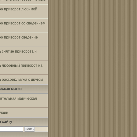
ро приворот любимой
ро приворот со сведением
ро приворот сведение
а снятие приворота и
а любовный приворот на
 рассорку мужа с другом
еская магия
ятельная магическая
а
-лайн
о сайту