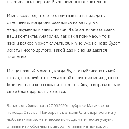
сталкиваюсь впервые. Было немного волнительно.
И мне кажется, что это отличный шанс наладить
отношения, когда они развались из-за глупых
недоразумений и завистников. Я обязательно сохраню
ваши контакты, Анатолий, так как я понимаю, что в
жизни всякое может случиться, и мне уже не надо будет
искать никого другого. Такой дар и знания даются
немногим.
И еще важный момент, когда будете публиковать мой
отзыв, пожалуйста, не указывайте никаких моих данных.
Мне очень важно сохранить свою тайну, а выразить вам
свою благодарность хочется.
Запись опубликована
27.06.2020
в рубрике
Магическая
помощь
,
Отзывы
,
Приворот
с метками
благодарности магу
,
любовная магия
,
магическая помощь
,
магические услуги
,
отзывы на любовный приворот
,
отзывы на приворот
,