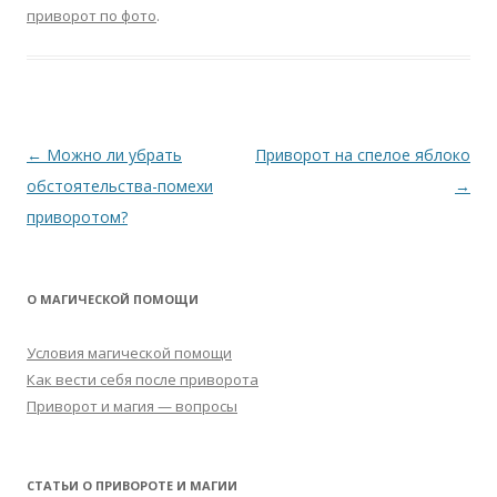
приворот по фото
.
Навигация
←
Можно ли убрать
Приворот на спелое яблоко
по
обстоятельства-помехи
→
записям
приворотом?
О МАГИЧЕСКОЙ ПОМОЩИ
Условия магической помощи
Как вести себя после приворота
Приворот и магия — вопросы
СТАТЬИ О ПРИВОРОТЕ И МАГИИ