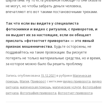
шарлатаны. Ну то есть реальной помощи-то они оказать
не могут, но чтобы забрать деньги человека,
впечатляют его вот такими постановочными трюками.
Так что если вы видите у специалиста
фотоснимки и видео с ритуалов, с приворотов, и
он выдает их за настоящие, если он обещает
прислать «фотоотчет приворота» — это явный
признак мошенничества.
Будьте осторожны, не
поддавайтесь на такие провокации. Вы рискуете
потерять не только материальные средства, но и время,
за которое можно было бы решить проблему.
Запись опубликована
15.12.2021
в рубрике
Магическая
помощь
,
Магия
,
Приворот
с метками
видео приворота
,
видео
ритуала
,
магическая помощь
,
магические услуги
,
фотографии
ритуала
,
фотография приворота
,
фотоотчет приворота
.