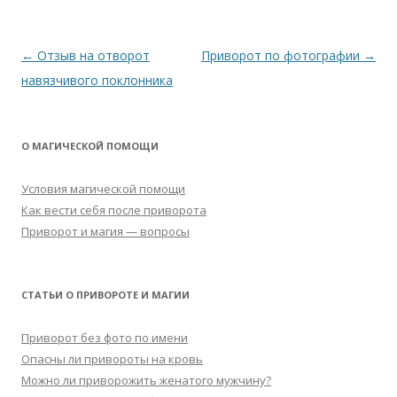
Навигация
←
Отзыв на отворот
Приворот по фотографии
→
по
навязчивого поклонника
записям
О МАГИЧЕСКОЙ ПОМОЩИ
Условия магической помощи
Как вести себя после приворота
Приворот и магия — вопросы
СТАТЬИ О ПРИВОРОТЕ И МАГИИ
Приворот без фото по имени
Опасны ли привороты на кровь
Можно ли приворожить женатого мужчину?