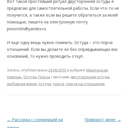
Вот такой простейший ритуал двусторонней остуды я
предлагаю для самостоятельной работы. Если что-то не
получится, а также если вы решите обратиться за моей
помощью, пишите на электронную почту
privorotin@yandex.ru.
И еще одну вещь нужно помнить. Остуда – это порча
отношений. Если вы делаете ее без оправдывающих вас
оснований, то нужно проводить откуп.
Запись опубликована
24.09.2015
в рубрике
Магическая
помощь
,
Остуда
,
Порча
с метками
двусторонняя остуда
,
любовная магия
,
остуда
,
порча
,
порча на отношения
.
Навигация
←
Рассорка с соперницей на
Приворот денег
→
по
лимон