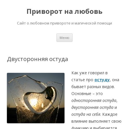
Приворот на любовь
Сайт о любовном привороте и магической помощи
Перейти
Меню
к
содержимому
Двусторонняя остуда
Как уже говорил в
статье про
остуду
, она
бывает разных видов.
Основные – это
односторонняя остуда
,
двусторонняя остуда
и
остуда на себя
. Каждое
влияние выполняет свою
функцию и выбирается,