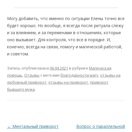
Могу добавить, что именно по ситуации Елены точно все
будет хорошо. Но вообще, я всегда после ритуала слежу
и за влиянием, и за переменами в отношениях, которые
оно вызывает. Для контроля, что все в порядке. И,
конечно, всегда на связи, помогу и магической работой,
и советом.
Запись опубликована
06.04.2021
в рубрике
Магическая
помощь
,
Отзывы
с метками
благодарности магу
,
отзывы на
любовный приворот
,
отзывы на приворот
,
приворот
бывшего мужа
.
Навигация
←
Ментальный приворот
Вопрос о параллельной