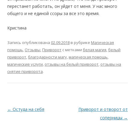
перестанет работать, он уйдет от меня. У нас много
общего и не единой ссоры за все это время.
Кристина
Запись опубликована
02.09.2018
в рубрике
Магическая
помощь
,
Отзывы
,
Приворот
с метками
белая магия
,
белый
приворот
,
благодарности магу
,
магическая помощь
,
магические услуги
,
отзывы на белый приворот
,
отзывы на
снятие приворота
.
Навигация
←
Остуда на себя
Приворот и отворот от
по
соперницы
→
записям