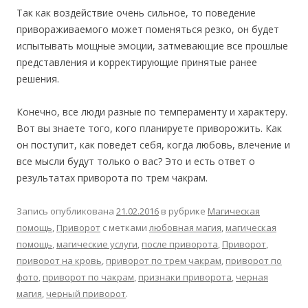
Так как воздействие очень сильное, то поведение
привораживаемого может поменяться резко, он будет
испытывать мощные эмоции, затмевающие все прошлые
представления и корректирующие принятые ранее
решения.
Конечно, все люди разные по темпераменту и характеру.
Вот вы знаете того, кого планируете приворожить. Как
он поступит, как поведет себя, когда любовь, влечение и
все мысли будут только о вас? Это и есть ответ о
результатах приворота по трем чакрам.
Запись опубликована
21.02.2016
в рубрике
Магическая
помощь
,
Приворот
с метками
любовная магия
,
магическая
помощь
,
магические услуги
,
после приворота
,
Приворот
,
приворот на кровь
,
приворот по трем чакрам
,
приворот по
фото
,
приворот по чакрам
,
признаки приворота
,
черная
магия
,
черный приворот
.